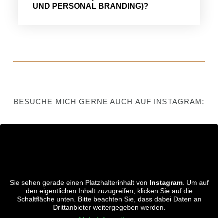
UND PERSONAL BRANDING)?
BESUCHE MICH GERNE AUCH AUF INSTAGRAM:
Sie sehen gerade einen Platzhalterinhalt von
Instagram
. Um auf
den eigentlichen Inhalt zuzugreifen, klicken Sie auf die
Schaltfläche unten. Bitte beachten Sie, dass dabei Daten an
Drittanbieter weitergegeben werden.