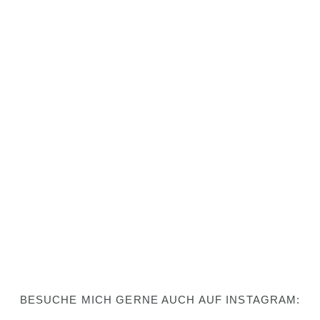
CONTINUE READING
The Lost Orangery
CONTINUE READING
BESUCHE MICH GERNE AUCH AUF INSTAGRAM: