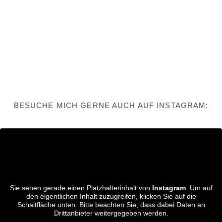
BESUCHE MICH GERNE AUCH AUF INSTAGRAM:
Sie sehen gerade einen Platzhalterinhalt von
Instagram
. Um auf
den eigentlichen Inhalt zuzugreifen, klicken Sie auf die
Schaltfläche unten. Bitte beachten Sie, dass dabei Daten an
Drittanbieter weitergegeben werden.