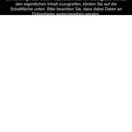
den eigentlichen Inhalt zuzugreifen, klicken Sie auf die
Schaltfläche unten. Bitte beachten Sie, dass dabei Daten an
Drittanbieter weitergegeben werden.
Mehr Informationen
Inhalt entsperren
Erforderlichen Service akzeptieren und Inhalte
entsperren
© 2026 STEFANIE KETTENRING . FOTOGRAFIE |
IMPRESSUM
|
DATENSCHUTZERKLÄRUNG