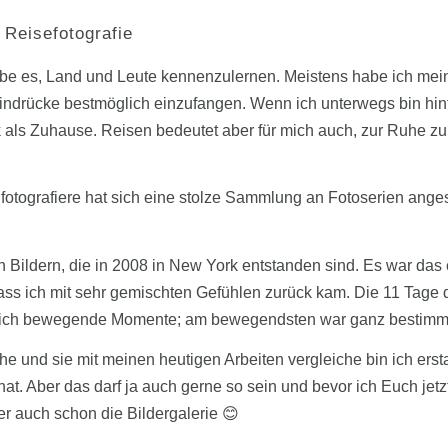
 Reisefotografie
iebe es, Land und Leute kennenzulernen. Meistens habe ich me
drücke bestmöglich einzufangen. Wenn ich unterwegs bin hint
ck als Zuhause. Reisen bedeutet aber für mich auch, zur Ruhe 
 fotografiere hat sich eine stolze Sammlung an Fotoserien ang
 Bildern, die in 2008 in New York entstanden sind. Es war das e
ass ich mit sehr gemischten Gefühlen zurück kam. Die 11 Tage 
ublich bewegende Momente; am bewegendsten war ganz bestimm
e und sie mit meinen heutigen Arbeiten vergleiche bin ich ersta
hat. Aber das darf ja auch gerne so sein und bevor ich Euch jetz
r auch schon die Bildergalerie 😊