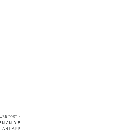
WER POST >
N AN DIE
STANT-APP