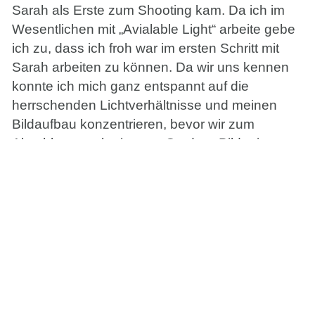
Sarah als Erste zum Shooting kam. Da ich im
Wesentlichen mit „Avialable Light“ arbeite gebe
ich zu, dass ich froh war im ersten Schritt mit
Sarah arbeiten zu können. Da wir uns kennen
konnte ich mich ganz entspannt auf die
herrschenden Lichtverhältnisse und meinen
Bildaufbau konzentrieren, bevor wir zum
Abschluss noch ein paar Outdoor-Bilder in
wunderbarem Abendlicht gemacht haben.
Die gemütliche Studioeinrichtung bietet mir die
unterschiedlichsten Möglichkeiten um Bildideen
umzusetzen und auch Kundenshootings zu
jeder Jahreszeit dort anbieten zu können. Wenn
also auch Du Interesse hast mich mal zu
besuchen, dann freue ich mich über Deine
Kontaktaufnahme 🙂